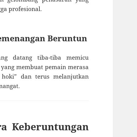
ga profesional.
 Kemenangan Beruntun
ang datang tiba-tiba memicu
ah yang membuat pemain merasa
hoki” dan terus melanjutkan
mangat.
ara Keberuntungan