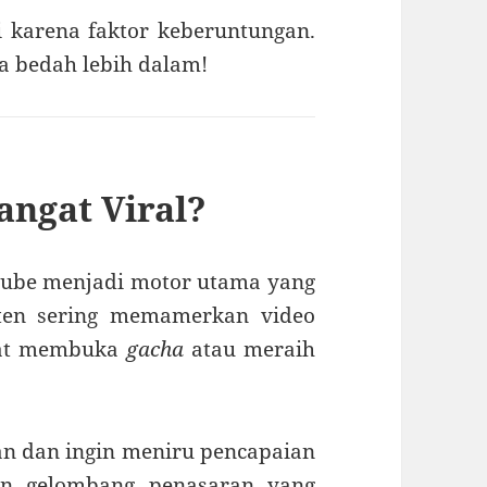
 karena faktor keberuntungan.
a bedah lebih dalam!
angat Viral?
uTube menjadi motor utama yang
nten sering memamerkan video
aat membuka
gacha
atau meraih
an dan ingin meniru pencapaian
kan gelombang penasaran yang