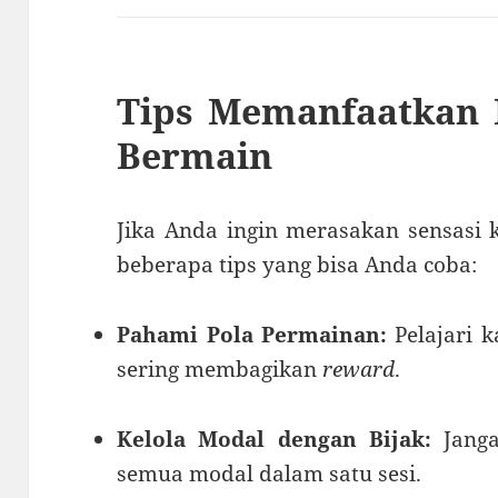
Tips Memanfaatkan
Bermain
Jika Anda ingin merasakan sensasi 
beberapa tips yang bisa Anda coba:
Pahami Pola Permainan:
Pelajari k
sering membagikan
reward
.
Kelola Modal dengan Bijak:
Janga
semua modal dalam satu sesi.