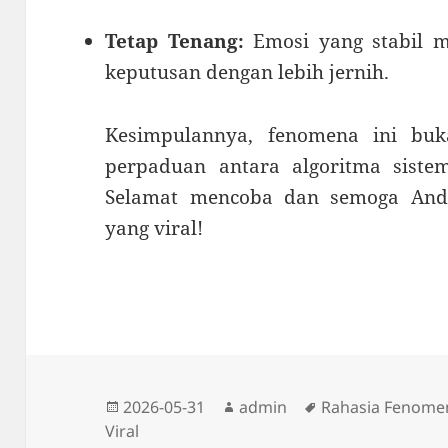
Tetap Tenang:
Emosi yang stabil 
keputusan dengan lebih jernih.
Kesimpulannya, fenomena ini buk
perpaduan antara algoritma sist
Selamat mencoba dan semoga And
yang viral!
Diposkan
Penulis
Tag
2026-05-31
admin
Rahasia Fenome
pada
Viral