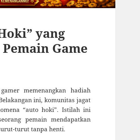
Hoki” yang
an Pemain Game
g gamer memenangkan hadiah
elakangan ini, komunitas jagat
ena “auto hoki”. Istilah ini
seorang pemain mendapatkan
urut-turut tanpa henti.